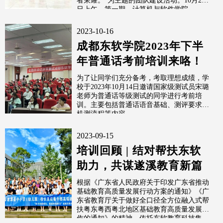
者荣耀。”为主题的团队建设活动。10月24
日上午，第一期，计算机与软件学院...
2023-10-16
成都东软学院2023年下半
年普通话考前培训来咯！
为了让同学们充分备考，考取理想成绩，学
校于2023年10月14日邀请国家级测试员宋璐
老师为普通话等级测试的同学进行考前培
训。主要包括普通话语音基础、测评要求和
机测流程等内容。
2023-09-15
培训回顾 | 结对帮扶东软
助力，共谋遂溪教育新篇
根据《广东省人民政府关于印发广东省推动
基础教育高质量发展行动方案的通知》《广
东省教育厅关于做好全口径全方位融入式帮
扶粤东粤西粤北地区基础教育高质量发展工
作的通知》的精神，依托东软教育科技集