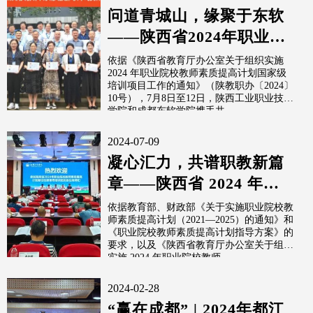
问道青城山，缘聚于东软
——陕西省2024年职业院
校教师素质提高计划新任
依据《陕西省教育厅办公室关于组织实施
2024 年职业院校教师素质提高计划国家级
校级领...
培训项目工作的通知》（陕教职办〔2024〕
10号），7月8日至12日，陕西工业职业技术
学院和成都东软学院携手共...
2024-07-09
凝心汇力，共谱职教新篇
章——陕西省 2024 年职
业院校教师素质提高计划
依据教育部、财政部《关于实施职业院校教
师素质提高计划（2021—2025）的通知》和
新任校级...
《职业院校教师素质提高计划指导方案》的
要求，以及《陕西省教育厅办公室关于组织
实施 2024 年职业院校教师...
2024-02-28
“赢在成都” | 2024年都江