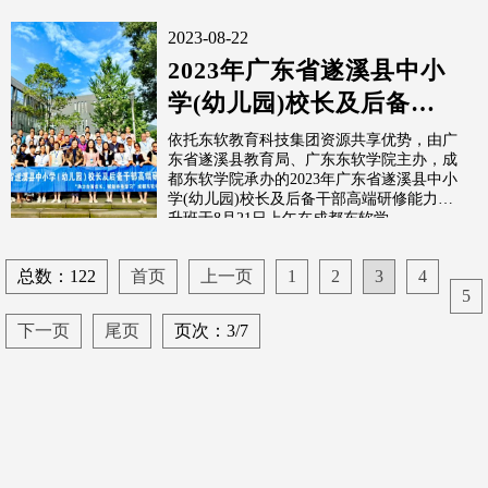
团...
2023-08-22
2023年广东省遂溪县中小
学(幼儿园)校长及后备干
部高端研修能力提升班顺
依托东软教育科技集团资源共享优势，由广
东省遂溪县教育局、广东东软学院主办，成
利开班
都东软学院承办的2023年广东省遂溪县中小
学(幼儿园)校长及后备干部高端研修能力提
升班于8月21日上午在成都东软学...
总数：122
首页
上一页
1
2
3
4
5
下一页
尾页
页次：3/7