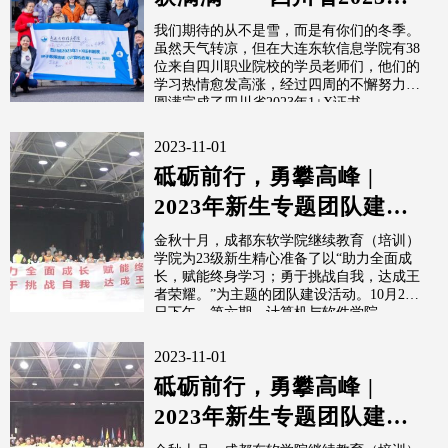
＋X证书制度种子教师培
我们期待的从不是雪，而是有你们的冬季。
虽然天气转凉，但在大连东软信息学院有38
训班...
位来自四川职业院校的学员老师们，他们的
学习热情愈发高涨，经过四周的不懈努力，
圆满完成了四川省2023年1+X证书...
2023-11-01
砥砺前行，勇攀高峰 |
2023年新生专题团队建设
活动（第六期）
金秋十月，成都东软学院继续教育（培训）
学院为23级新生精心准备了以“助力全面成
长，赋能终身学习；勇于挑战自我，达成王
者荣耀。”为主题的团队建设活动。10月26
日下午，第六期，计算机与软件学院...
2023-11-01
砥砺前行，勇攀高峰 |
2023年新生专题团队建设
活动（第二期）