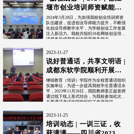
堰市创业培训师资赋能实
训营在我校顺利开展
2024年3月28日，为加强我校创业培训师资
队伍建设，促进创业导师能力提升，不断强
化创业导师教学水平，为学校创业工作发展
注入新活力。我校共组织18名网络创业培训
讲师参加成都市创业指导服务能力...
2023-11-27
说好普通话，共享文明语 |
成都东软学院顺利开展
2023年下半年普通话培
继续教育（培训）学院作为全校普通话组织
实施单位，为进一步提高我校学生普通话水
训！
平，2023年11月26日，我院教师姜正超老师
通过线下线上形式结合，为我校参加此次报
名普通话考试的同学组织了专项培训。
2023-11-25
培训动态 | 一训三证，收
获满满——四川省2023年1